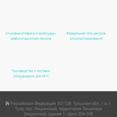
Слуховые аппараты и аксессуары,
Федеральная сеть центров
реабилитационная техника
слухопротезирования
Производство и поставки
оборудования для МГН
Российская Федерация 301138, Тульская обл., г.о. г.
Тула, пос. Иншинский, территория Технопарк
Иншинский, здание 1, офис 304-306